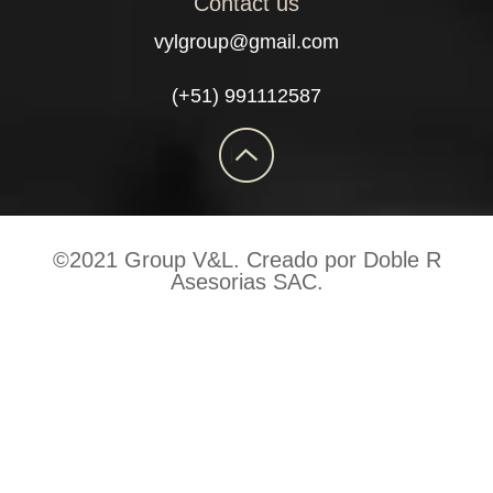
Contact us
vylgroup@gmail.com
(+51) 991112587
©2021 Group V&L. Creado por Doble R
Asesorias SAC.